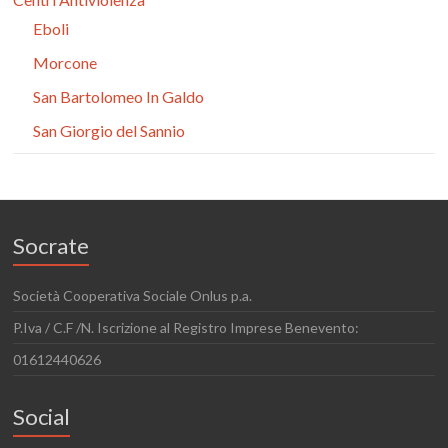
Eboli
Morcone
San Bartolomeo In Galdo
San Giorgio del Sannio
Socrate
Società Cooperativa Sociale Onlus p.a.
P.Iva / C.F /N. Iscrizione al Registro Imprese Benevento:
01612440626
Social