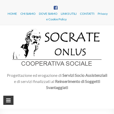
HOME
CHI SIAMO
DOVE SIAMO
LINKS UTILI
CONTATTI
Privacy
e Cookie Policy
So
Servizi
Socio
On
Assiste
Beneve
Progettazione ed erogazione di
Servizi Socio Assistenziali
e di servizi finalizzati al
Reinserimento di Soggetti
Svantaggiati